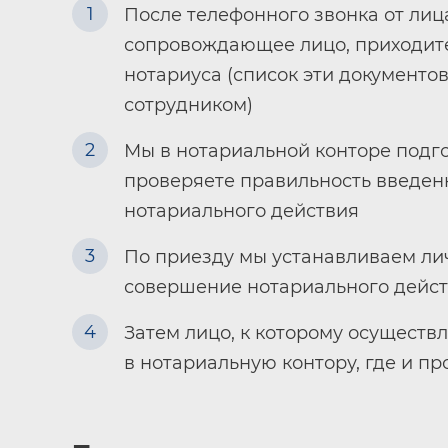
1
После телефонного звонка от лиц
сопровождающее лицо, приходите
нотариуса (список эти документов
сотрудником)
2
Мы в нотариальной конторе подго
проверяете правильность введен
нотариального действия
3
По приезду мы устанавливаем лич
совершение нотариального действ
4
Затем лицо, к которому осуществ
в нотариальную контору, где и п